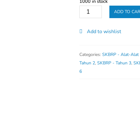
1000 in stock
Tali
ADD TO CA
Pinggang
Berlogo
Add to wishlist
Sekolah
quantity
Categories:
SKBRP - Alat-Alat
Tahun 2
,
SKBRP - Tahun 3
,
SK
6