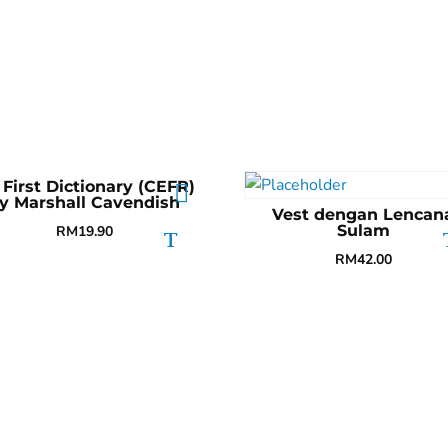
First Dictionary (CEFR)
y Marshall Cavendish
Vest dengan Lencan
Sulam
RM
19.90
RM
42.00