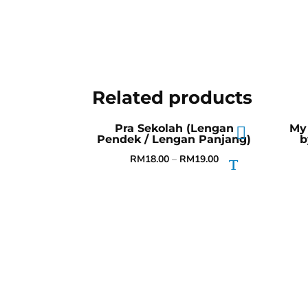
Related products
Pra Sekolah (Lengan
My 
Pendek / Lengan Panjang)
b
RM
18.00
–
RM
19.00