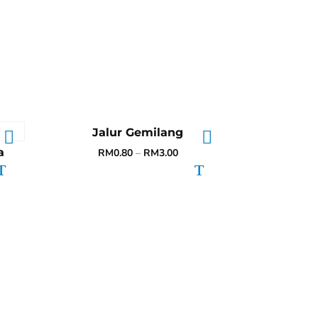
Jalur Gemilang
a
RM
0.80
–
RM
3.00