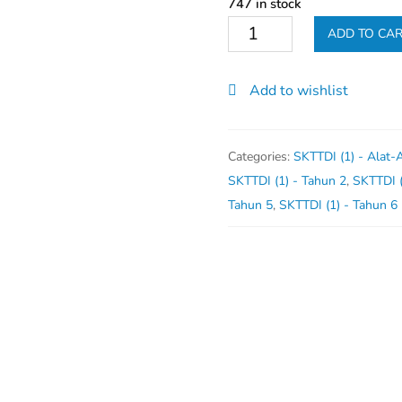
747 in stock
Tali
ADD TO CA
Pinggang
Berlogo
Add to wishlist
Sekolah
quantity
Categories:
SKTTDI (1) - Alat-
SKTTDI (1) - Tahun 2
,
SKTTDI (
Tahun 5
,
SKTTDI (1) - Tahun 6