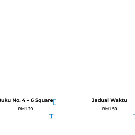
Buku No. 4 – 6 Square
Jadual Waktu
RM
1.20
RM
1.50