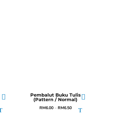
Pembalut Buku Tulis
(Pattern / Normal)
RM
6.00
–
RM
6.50