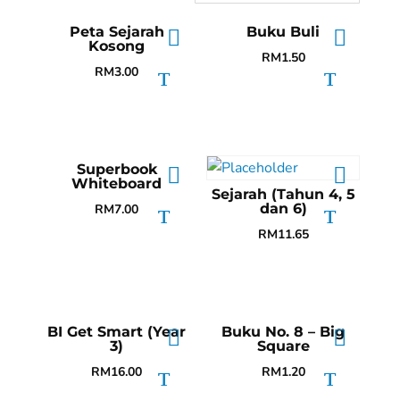
Peta Sejarah
Buku Buli
Kosong
RM
1.50
RM
3.00
Superbook
Whiteboard
Sejarah (Tahun 4, 5
dan 6)
RM
7.00
RM
11.65
BI Get Smart (Year
Buku No. 8 – Big
3)
Square
RM
16.00
RM
1.20