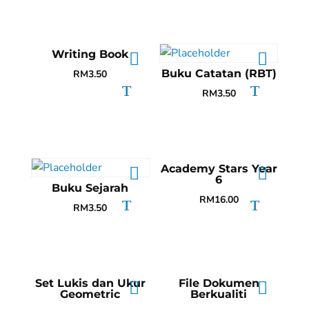
Writing Book
Buku Catatan (RBT)
RM
3.50
RM
3.50
Academy Stars Year
6
Buku Sejarah
RM
16.00
RM
3.50
Set Lukis dan Ukur
File Dokumen
Geometric
Berkualiti