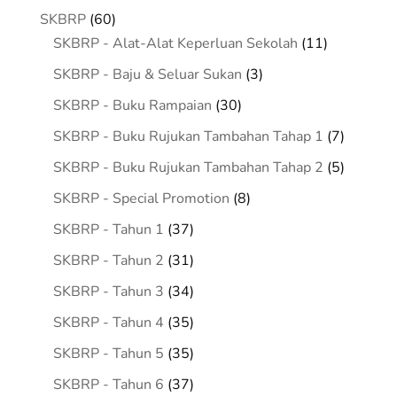
60
SKBRP
60
products
11
SKBRP - Alat-Alat Keperluan Sekolah
11
products
3
SKBRP - Baju & Seluar Sukan
3
products
30
SKBRP - Buku Rampaian
30
products
7
SKBRP - Buku Rujukan Tambahan Tahap 1
7
products
5
SKBRP - Buku Rujukan Tambahan Tahap 2
5
products
8
SKBRP - Special Promotion
8
products
37
SKBRP - Tahun 1
37
products
31
SKBRP - Tahun 2
31
products
34
SKBRP - Tahun 3
34
products
35
SKBRP - Tahun 4
35
products
35
SKBRP - Tahun 5
35
products
37
SKBRP - Tahun 6
37