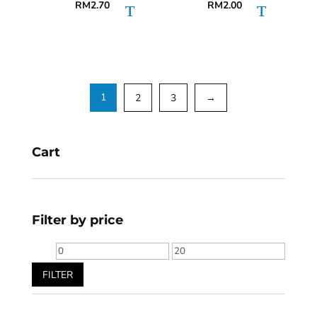
RM
2.70
RM
2.00
1
2
3
→
Cart
Filter by price
Min
Max
price
price
FILTER