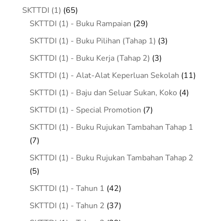
products
65
SKTTDI (1)
65
products
29
SKTTDI (1) - Buku Rampaian
29
products
3
SKTTDI (1) - Buku Pilihan (Tahap 1)
3
products
3
SKTTDI (1) - Buku Kerja (Tahap 2)
3
products
11
SKTTDI (1) - Alat-Alat Keperluan Sekolah
11
product
4
SKTTDI (1) - Baju dan Seluar Sukan, Koko
4
products
7
SKTTDI (1) - Special Promotion
7
products
SKTTDI (1) - Buku Rujukan Tambahan Tahap 1
7
7
products
SKTTDI (1) - Buku Rujukan Tambahan Tahap 2
5
5
products
42
SKTTDI (1) - Tahun 1
42
products
37
SKTTDI (1) - Tahun 2
37
products