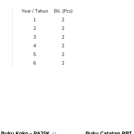
Year / Tahun
Bil. (Pcs)
1
2
2
2
3
2
4
2
5
2
6
2
Buku Koko – PAJSK
Buku Catatan RBT