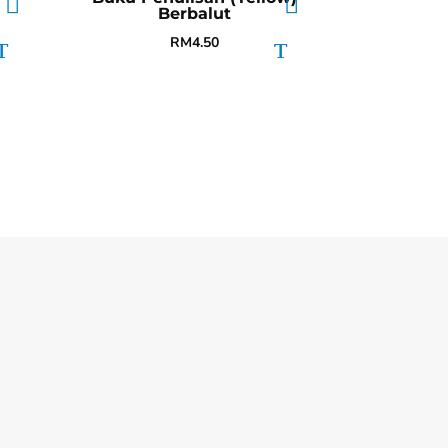
Berbalut
RM
4.50