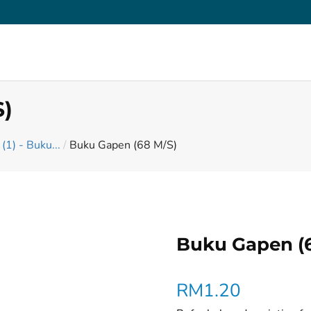
S)
(1) - Buku...
/
Buku Gapen (68 M/S)
Buku Gapen (
RM
1.20