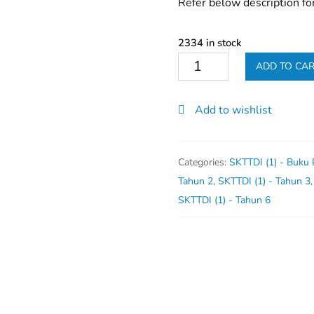
Refer below description fo
2334 in stock
Buku
ADD TO CA
Gapen
(68
Add to wishlist
M/S)
quantity
Categories:
SKTTDI (1) - Buku
Tahun 2
,
SKTTDI (1) - Tahun 3
SKTTDI (1) - Tahun 6