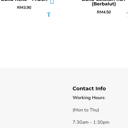
(Berbalut)
RM
3.90
RM
4.50
Contact Info
Working Hours
:
(Mon to Thu)
7:30am – 1:30pm